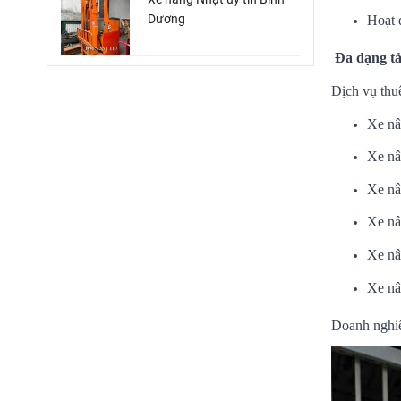
Dương
Hoạt 
Đa dạng tải
Dịch vụ thu
Xe nâ
Xe nâ
Xe nâ
Xe nâ
Xe nâ
Xe nâ
Doanh nghiệ