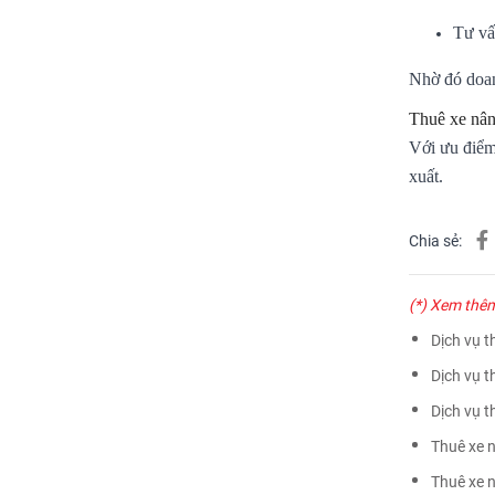
Tư vấ
Nhờ đó doan
Thuê xe nân
Với ưu điểm 
xuất.
Chia sẻ:
(*) Xem thê
Dịch vụ t
Dịch vụ 
Dịch vụ t
Thuê xe n
Thuê xe n