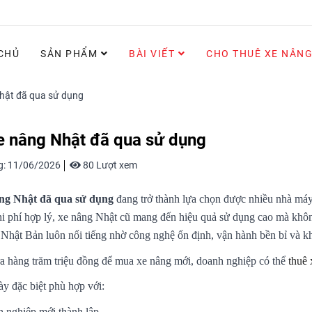
CHỦ
SẢN PHẨM
BÀI VIẾT
CHO THUÊ XE NÂN
hật đã qua sử dụng
e nâng Nhật đã qua sử dụng
g:
11/06/2026
80 Lượt xem
ng Nhật đã qua sử dụng
đang trở thành lựa chọn được nhiều nhà máy, k
hi phí hợp lý, xe nâng Nhật cũ mang đến hiệu quả sử dụng cao mà khôn
Nhật Bản luôn nổi tiếng nhờ công nghệ ổn định, vận hành bền bỉ và khả 
ra hàng trăm triệu đồng để mua xe nâng mới, doanh nghiệp có thể
thuê 
y đặc biệt phù hợp với:
 nghiệp mới thành lập