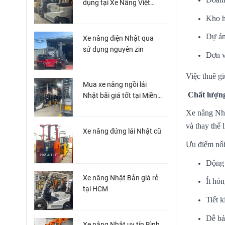
dụng tại Xe Nâng Việt
Miền Nam
Kho h
Dự án
Xe nâng điện Nhật qua
sử dụng nguyên zin
Đơn v
Việc thuê gi
Mua xe nâng ngồi lái
Chất lượng
Nhật bãi giá tốt tại Miền
Nam
Xe nâng Nhậ
và thay thế l
Xe nâng đứng lái Nhật cũ
Ưu điểm nổi
Động 
Xe nâng Nhật Bản giá rẻ
Ít hỏn
tại HCM
Tiết k
Dễ bảo
Xe nâng Nhật uy tín Bình