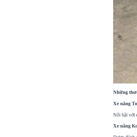
Những thươ
Xe nâng To
Nổi bật với 
Xe nâng K