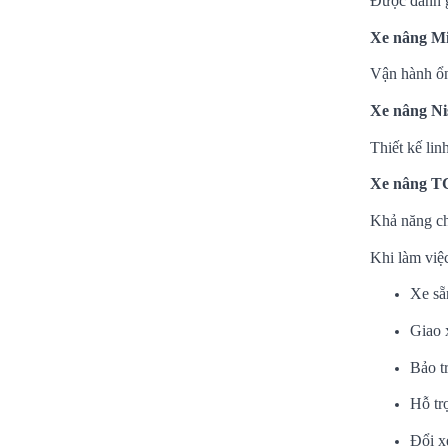
Được đánh g
Xe nâng Mi
Vận hành ổn
Xe nâng Ni
Thiết kế lin
Xe nâng 
Khả năng chị
Khi làm việ
Xe sẵ
Giao 
Bảo tr
Hỗ trợ
Đổi xe