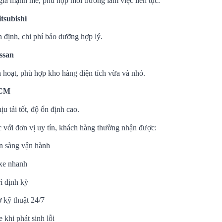
iá mạnh mẽ, phù hợp môi trường làm việc liên tục.
tsubishi
 định, chi phí bảo dưỡng hợp lý.
ssan
h hoạt, phù hợp kho hàng diện tích vừa và nhỏ.
TCM
u tải tốt, độ ổn định cao.
c với đơn vị uy tín, khách hàng thường nhận được:
n sàng vận hành
xe nhanh
ì định kỳ
 kỹ thuật 24/7
 khi phát sinh lỗi