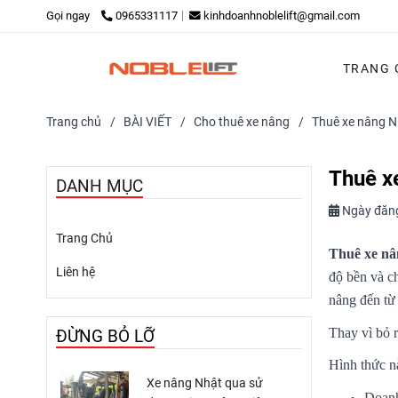
Gọi ngay
0965331117
kinhdoanhnoblelift@gmail.com
TRANG 
Trang chủ
/
BÀI VIẾT
/
Cho thuê xe nâng
/
Thuê xe nâng N
Thuê x
DANH MỤC
Ngày đăn
Trang Chủ
Thuê xe nâ
Liên hệ
độ bền và c
nâng đến từ 
Thay vì bỏ 
ĐỪNG BỎ LỠ
Hình thức nà
Xe nâng Nhật qua sử
Doanh