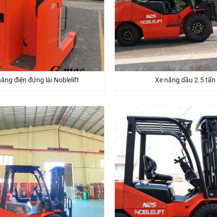
âng điện đứng lái Noblelift
Xe nâng dầu 2.5 tấn