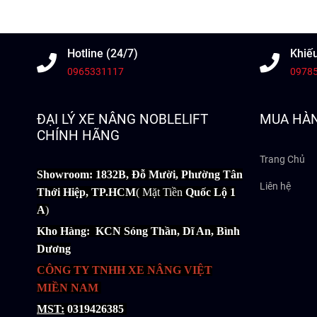
Hotline (24/7)
Khiếu
0965331117
0978
ĐẠI LÝ XE NÂNG NOBLELIFT
MUA HÀ
CHÍNH HÃNG
Trang Chủ
Showroom: 1832B, Đỗ Mười, Phường Tân
Liên hệ
Thới Hiệp, TP.HCM
( Mặt Tiền
Quốc Lộ 1
A
)
Kho Hàng: KCN Sóng Thần, Dĩ An, Bình
Dương
CÔNG TY TNHH XE NÂNG VIỆT
MIỀN NAM
MST:
0319426385