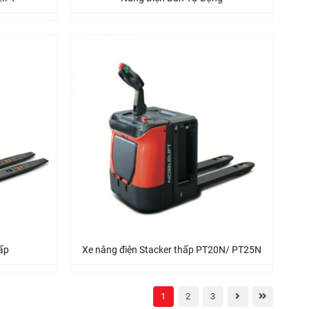
ấp
Xe nâng điện Stacker thấp PT20N/ PT25N
1
2
3