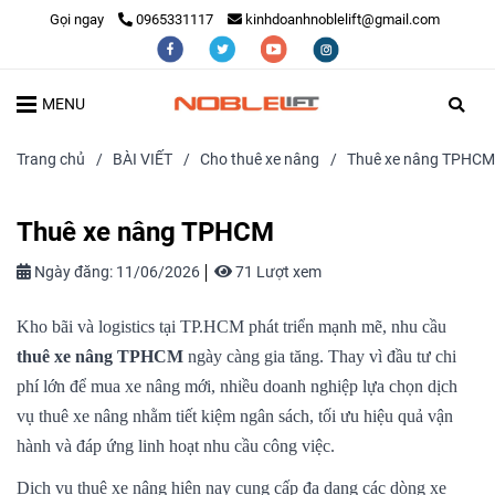
Gọi ngay
0965331117
kinhdoanhnoblelift@gmail.com
MENU
Trang chủ
/
BÀI VIẾT
/
Cho thuê xe nâng
/
Thuê xe nâng TPHCM
Thuê xe nâng TPHCM
Ngày đăng:
11/06/2026
71 Lượt xem
Kho bãi và logistics tại TP.HCM phát triển mạnh mẽ, nhu cầu
thuê xe nâng TPHCM
ngày càng gia tăng. Thay vì đầu tư chi
phí lớn để mua xe nâng mới, nhiều doanh nghiệp lựa chọn dịch
vụ thuê xe nâng nhằm tiết kiệm ngân sách, tối ưu hiệu quả vận
hành và đáp ứng linh hoạt nhu cầu công việc.
Dịch vụ thuê xe nâng hiện nay cung cấp đa dạng các dòng xe