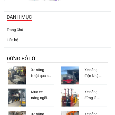
DANH MỤC
Trang Chủ
Liên hệ
ĐỪNG BỎ LỠ
Xe nâng
Xe nâng
Nhật qua sử
điện Nhật
dụng tại Xe
qua sử
Nâng Việt
dụng
Mua xe
Xe nâng
Miền Nam
nguyên zin
nâng ngồi
đứng lái
lái Nhật bãi
Nhật cũ
giá tốt tại
Xe nâng
Xe nâng