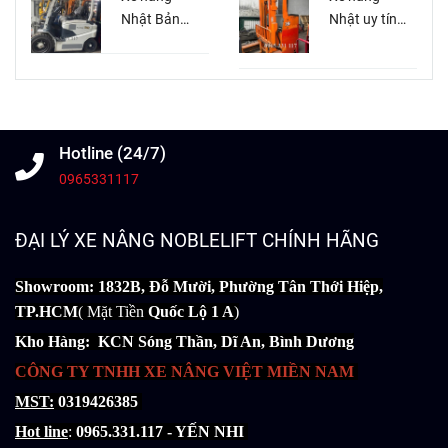
Miền Nam
Nhật Bản
Nhật uy tín
giá rẻ tại
Bình Dương
HCM
Hotline (24/7)
0965331117
ĐẠI LÝ XE NÂNG NOBLELIFT CHÍNH HÃNG
Showroom: 1832B, Đỗ Mười, Phường Tân Thới Hiệp,
TP.HCM
( Mặt Tiền
Quốc Lộ 1 A
)
Kho Hàng: KCN Sóng Thần, Dĩ An, Bình Dương
CÔNG TY TNHH XE NÂNG VIỆT MIỀN NAM
MST:
0319426385
Hot line
:
0965.331.117 - YẾN NHI