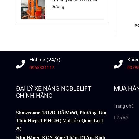
Dương
Xe
Hotline (24/7)
Khiếu
0965331117
0978
ĐẠI LÝ XE NÂNG NOBLELIFT
MUA HÀ
CHÍNH HÃNG
Trang Chủ
Showroom: 1832B, Đỗ Mười, Phường Tân
Liên hệ
Thới Hiệp, TP.HCM
( Mặt Tiền
Quốc Lộ 1
A
)
Kho Hàng: KCN Sóng Thần, Dĩ An, Bình