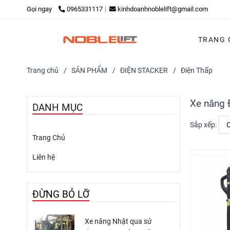
Gọi ngay
0965331117
kinhdoanhnoblelift@gmail.com
TRANG 
Trang chủ
/
SẢN PHẨM
/
ĐIỆN STACKER
/
Điện Thấp
Xe nâng 
DANH MỤC
Sắp xếp:
Trang Chủ
Liên hệ
ĐỪNG BỎ LỠ
Xe nâng Nhật qua sử