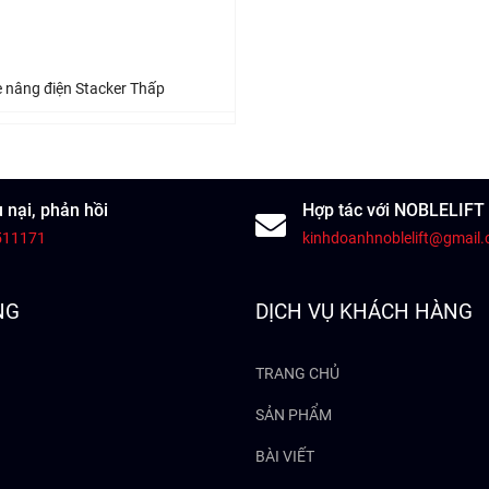
 nâng điện Stacker Thấp
 nại, phản hồi
Hợp tác với NOBLELIFT
511171
kinhdoanhnoblelift@gmail
NG
DỊCH VỤ KHÁCH HÀNG
TRANG CHỦ
SẢN PHẨM
BÀI VIẾT