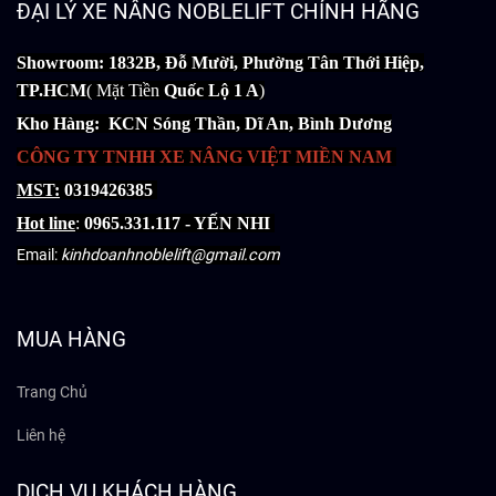
ĐẠI LÝ XE NÂNG NOBLELIFT CHÍNH HÃNG
Showroom: 1832B, Đỗ Mười, Phường Tân Thới Hiệp,
TP.HCM
( Mặt Tiền
Quốc Lộ 1 A
)
Kho Hàng: KCN Sóng Thần, Dĩ An, Bình Dương
CÔNG TY TNHH XE NÂNG VIỆT MIỀN NAM
MST:
0319426385
Hot line
:
0965.331.117 - YẾN NHI
Email:
kinhdoanhnoblelift@gmail.com
MUA HÀNG
Trang Chủ
Liên hệ
DỊCH VỤ KHÁCH HÀNG