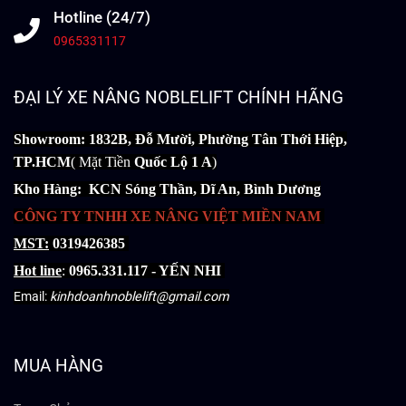
Hotline (24/7)
0965331117
ĐẠI LÝ XE NÂNG NOBLELIFT CHÍNH HÃNG
Showroom: 1832B, Đỗ Mười, Phường Tân Thới Hiệp,
TP.HCM
( Mặt Tiền
Quốc Lộ 1 A
)
Kho Hàng: KCN Sóng Thần, Dĩ An, Bình Dương
CÔNG TY TNHH XE NÂNG VIỆT MIỀN NAM
MST:
0319426385
Hot line
:
0965.331.117 - YẾN NHI
Email:
kinhdoanhnoblelift@gmail.com
MUA HÀNG