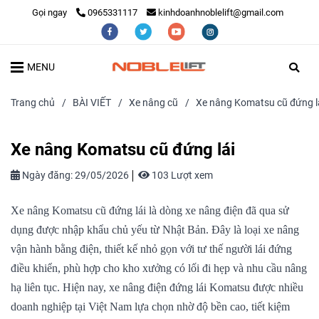
Gọi ngay
0965331117
kinhdoanhnoblelift@gmail.com
MENU
Trang chủ
/
BÀI VIẾT
/
Xe nâng cũ
/
Xe nâng Komatsu cũ đứng l
Xe nâng Komatsu cũ đứng lái
Ngày đăng:
29/05/2026
103 Lượt xem
Xe nâng Komatsu cũ đứng lái là dòng xe nâng điện đã qua sử
dụng được nhập khẩu chủ yếu từ Nhật Bản. Đây là loại xe nâng
vận hành bằng điện, thiết kế nhỏ gọn với tư thế người lái đứng
điều khiển, phù hợp cho kho xưởng có lối đi hẹp và nhu cầu nâng
hạ liên tục. Hiện nay, xe nâng điện đứng lái Komatsu được nhiều
doanh nghiệp tại Việt Nam lựa chọn nhờ độ bền cao, tiết kiệm