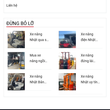
Liên hệ
ĐỪNG BỎ LỠ
Xe nâng
Xe nâng
Nhật qua sử
điện Nhật
dụng tại Xe
qua sử
Nâng Việt
dụng
Mua xe
Xe nâng
Miền Nam
nguyên zin
nâng ngồi
đứng lái
lái Nhật bãi
Nhật cũ
giá tốt tại
Xe nâng
Xe nâng
Miền Nam
Nhật Bản
Nhật uy tín
giá rẻ tại
Bình Dương
HCM