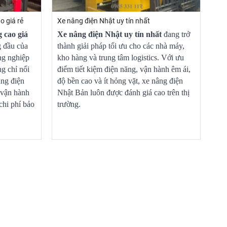
o giá rẻ
Xe nâng điện Nhật uy tín nhất
 cao giá
Xe nâng điện Nhật uy tín nhất
đang trở
g đầu của
thành giải pháp tối ưu cho các nhà máy,
ng nghiệp
kho hàng và trung tâm logistics. Với ưu
g chỉ nổi
điểm tiết kiệm điện năng, vận hành êm ái,
âng điện
độ bền cao và ít hỏng vặt, xe nâng điện
 vận hành
Nhật Bản luôn được đánh giá cao trên thị
chi phí bảo
trường.