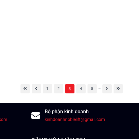
...
1
2
3
4
5
Bộ phận kinh doanh
.com
kinhdoanhnoblelift@gmail.com