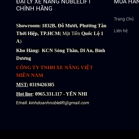
ĐẠI LÝ XE NÂNG NOBLELIFT
MUA HÀ
CHÍNH HÃNG
Trang Chủ
Showroom: 1832B, Đỗ Mười, Phường Tân
Liên hệ
Thới Hiệp, TP.HCM
( Mặt Tiền
Quốc Lộ 1
A
)
Kho Hàng: KCN Sóng Thần, Dĩ An, Bình
Dương
CÔNG TY TNHH XE NÂNG VIỆT
MIỀN NAM
MST:
0319426385
Hot line
:
0965.331.117 - YẾN NHI
Email:
kinhdoanhnoblelift@gmail.com