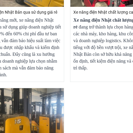
ện Nhật Bản qua sử dụng giá rẻ
Xe nâng điện Nhật chất lượng ca
nâng mới, xe nâng điện Nhật
Xe nâng điện Nhật chất lượng
 sử dụng giúp doanh nghiệp tiết
rẻ
đang trở thành lựa chọn hàn
0% đến 60% chi phí đầu tư ban
các nhà máy, kho hàng, khu cô
vẫn đảm bảo hiệu suất làm việc
và doanh nghiệp logistics. Khôn
ếu được nhập khẩu và kiểm định
tiếng với độ bền vượt trội, xe n
 chuẩn. Đây cũng là xu hướng
Nhật Bản còn sở hữu khả năng
u doanh nghiệp lựa chọn nhằm
ổn định, tiết kiệm điện năng và 
ân sách mà vẫn đảm bảo năng
trì thấp.
ành.