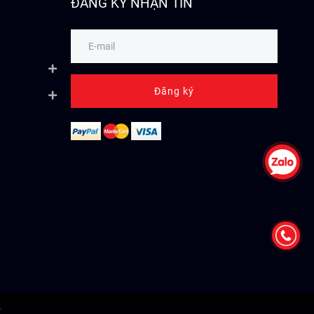
ĐĂNG KÝ NHẬN TIN
Đăng ký
T