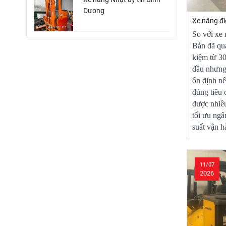
Dương
Xe nâng đi
So với xe 
Bản đã qua
kiệm từ 3
đầu nhưng 
ổn định n
đúng tiêu
được nhiề
tối ưu ng
suất vận h
11/07
2026