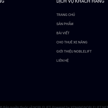
NG
DỊCH VỤ KHÁCH HÀNG
TRANG CHỦ
SẢN PHẨM
BÀI VIẾT
CHO THUÊ XE NÂNG
GIỚI THIỆU NOBLELIFT
LIÊN HỆ
© Bản quyền thuộc về NOBLELIFT- Powered by XENANGNOBLELIFT.NE