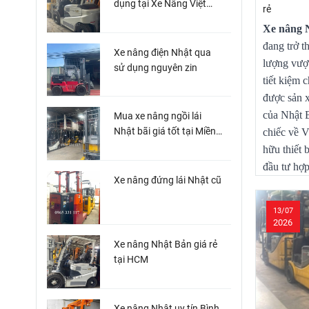
dụng tại Xe Nâng Việt
rẻ
Miền Nam
Xe nâng 
đang trở t
Xe nâng điện Nhật qua
lượng vượt
sử dụng nguyên zin
tiết kiệm 
được sản x
của Nhật 
Mua xe nâng ngồi lái
Nhật bãi giá tốt tại Miền
chiếc về V
Nam
hữu thiết 
đầu tư hợp
Xe nâng đứng lái Nhật cũ
13/07
2026
Xe nâng Nhật Bản giá rẻ
tại HCM
Xe nâng Nhật uy tín Bình