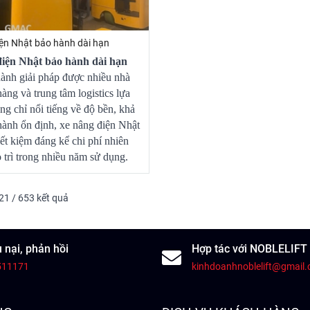
ện Nhật bảo hành dài hạn
iện Nhật bảo hành dài hạn
hành giải pháp được nhiều nhà
àng và trung tâm logistics lựa
g chỉ nổi tiếng về độ bền, khả
ành ổn định, xe nâng điện Nhật
iết kiệm đáng kể chi phí nhiên
o trì trong nhiều năm sử dụng.
 21 / 653 kết quả
 nại, phản hồi
Hợp tác với NOBLELIFT
511171
kinhdoanhnoblelift@gmail