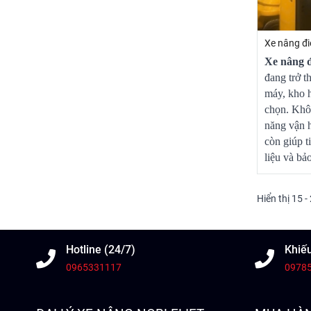
Xe nâng đi
Xe nâng đ
đang trở t
máy, kho h
chọn. Khôn
năng vận h
còn giúp t
liệu và bả
Hiển thị 15 -
Hotline (24/7)
Khiếu
0965331117
0978