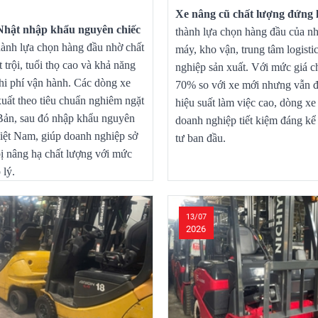
Xe nâng cũ chất lượng đứng l
Nhật nhập khẩu nguyên chiếc
thành lựa chọn hàng đầu của nh
hành lựa chọn hàng đầu nhờ chất
máy, kho vận, trung tâm logisti
 trội, tuổi thọ cao và khả năng
nghiệp sản xuất. Với mức giá c
chi phí vận hành. Các dòng xe
70% so với xe mới nhưng vẫn 
uất theo tiêu chuẩn nghiêm ngặt
hiệu suất làm việc cao, dòng xe
Bản, sau đó nhập khẩu nguyên
doanh nghiệp tiết kiệm đáng kể 
iệt Nam, giúp doanh nghiệp sở
tư ban đầu.
bị nâng hạ chất lượng với mức
 lý.
13/07
2026