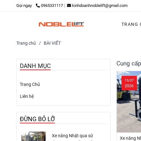
Gọi ngay
0965331117
kinhdoanhnoblelift@gmail.com
TRANG 
Trang chủ
/
BÀI VIẾT
Cung cấp 
DANH MỤC
15/07
Trang Chủ
2026
Liên hệ
ĐỪNG BỎ LỠ
Xe nâng Nhật qua sử
Xe nâng Nh