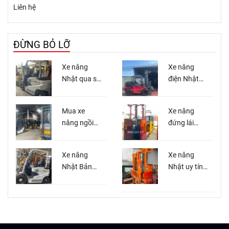
Liên hệ
ĐỪNG BỎ LỠ
Xe nâng
Xe nâng
Nhật qua sử
điện Nhật
dụng tại Xe
qua sử
Nâng Việt
dụng
Mua xe
Xe nâng
Miền Nam
nguyên zin
nâng ngồi
đứng lái
lái Nhật bãi
Nhật cũ
giá tốt tại
Xe nâng
Xe nâng
Miền Nam
Nhật Bản
Nhật uy tín
giá rẻ tại
Bình Dương
HCM