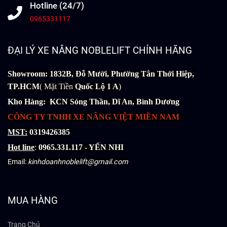
Hotline (24/7)
0965331117
ĐẠI LÝ XE NÂNG NOBLELIFT CHÍNH HÃNG
Showroom: 1832B, Đỗ Mười, Phường Tân Thới Hiệp,
TP.HCM
( Mặt Tiền
Quốc Lộ 1 A
)
Kho Hàng: KCN Sóng Thần, Dĩ An, Bình Dương
CÔNG TY TNHH XE NÂNG VIỆT MIỀN NAM
MST:
0319426385
Hot line
:
0965.331.117 - YẾN NHI
Email:
kinhdoanhnoblelift@gmail.com
MUA HÀNG
Trang Chủ